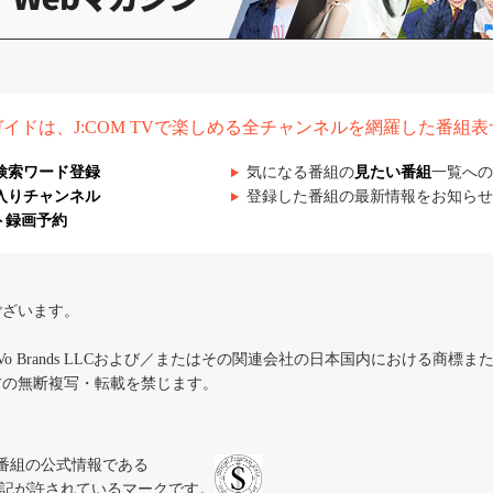
組ガイドは、J:COM TVで楽しめる全チャンネルを網羅した番組
検索ワード登録
気になる番組の
見たい番組
一覧への
入りチャンネル
登録した番組の最新情報をお知らせ
ト録画予約
ございます。
iVo Brands LLCおよび／またはその関連会社の日本国内における商標
材の無断複写・転載を禁じます。
、テレビ番組の公式情報である
スにのみ表記が許されているマークです。