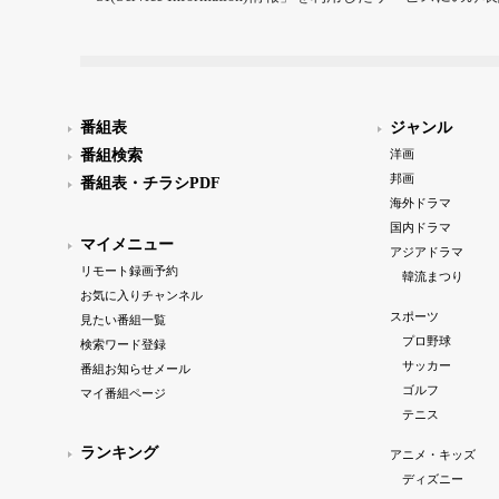
番組表
ジャンル
番組検索
洋画
邦画
番組表・チラシPDF
海外ドラマ
国内ドラマ
マイメニュー
アジアドラマ
リモート録画予約
韓流まつり
お気に入りチャンネル
スポーツ
見たい番組一覧
プロ野球
検索ワード登録
サッカー
番組お知らせメール
ゴルフ
マイ番組ページ
テニス
ランキング
アニメ・キッズ
ディズニー