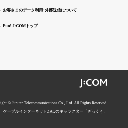
お客さまのデータ利用･外部送信について
Fun! J:COMトップ
ight © Jupiter Telecommunications Co., Ltd. All Rights Reserved.
ケーブルインターネットZAQのキャラクター「ざっくぅ」