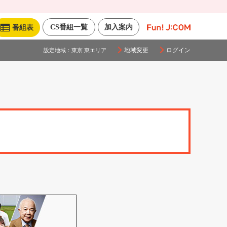
CS番組一覧
加入案内
番組表
地域変更
ログイン
設定地域：
東京 東エリア