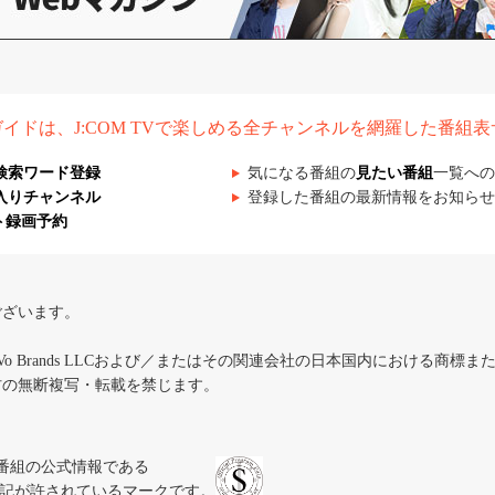
組ガイドは、J:COM TVで楽しめる全チャンネルを網羅した番組
検索ワード登録
気になる番組の
見たい番組
一覧への
入りチャンネル
登録した番組の最新情報をお知らせ
ト録画予約
ございます。
iVo Brands LLCおよび／またはその関連会社の日本国内における商標
材の無断複写・転載を禁じます。
、テレビ番組の公式情報である
スにのみ表記が許されているマークです。