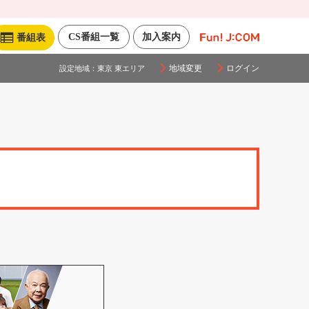
CS番組一覧
加入案内
番組表
地域変更
ログイン
設定地域：
東京 東エリア