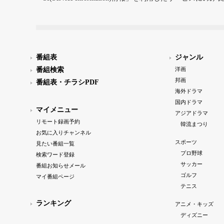
番組表
ジャンル
番組検索
洋画
邦画
番組表・チラシPDF
海外ドラマ
国内ドラマ
マイメニュー
アジアドラマ
リモート録画予約
韓流まつり
お気に入りチャンネル
スポーツ
見たい番組一覧
プロ野球
検索ワード登録
サッカー
番組お知らせメール
ゴルフ
マイ番組ページ
テニス
ランキング
アニメ・キッズ
ディズニー