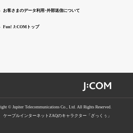
お客さまのデータ利用･外部送信について
Fun! J:COMトップ
ight © Jupiter Telecommunications Co., Ltd. All Rights Reserved.
ケーブルインターネットZAQのキャラクター「ざっくぅ」