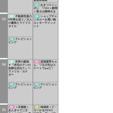
45
おまつりニッ
ポン ▽#61＜静岡
＞富士山御神火ま
つり
00
不動産投資の
00
ショップチャ
13
8年間を追う／大人
ンネル〜お買い物
の趣味とライフス
エンターテインメ
タイル
ント
30
テレビショッ
ピング
00
世界の船旅
00
居酒屋秀ちゃ
14
▼『赤毛のアンの
ん ▽立川市はス
故郷を訪ねて』〜
ケートで●●だ！
アメリカ・カナ
ダ〜
30
テレビショッ
30
テレビショッ
ピング
ピング
00
＜京都旅＞
00
地域発！ど・
15
あんぎゃでござ
ろーかるNEWS