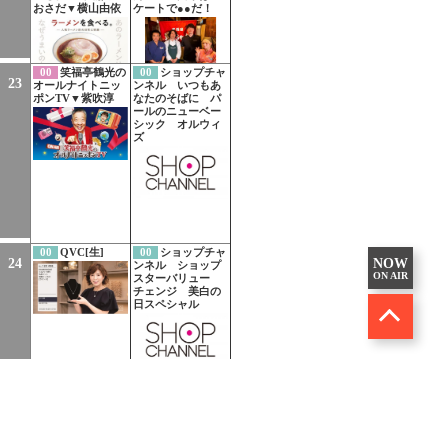
おさだ▼横山由依
ケートで●●だ！
00
笑福亭鶴光の
00
ショップチャ
23
オールナイトニッ
ンネル いつもあ
ポンTV▼紫吹淳
なたのそばに パ
ールのニューベー
シック オルウィ
ズ
00
QVC[生]
00
ショップチャ
24
NOW
ンネル ショップ
ON AIR
スターバリュー
チェンジ 美白の
日スペシャル
00
ヒロシのぼっ
00
QVCは世界
25
ちキャンプ
中で愛されている