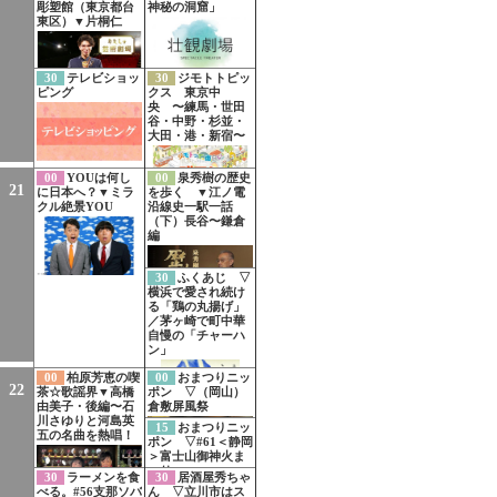
彫塑館（東京都台
神秘の洞窟」
東区）▼片桐仁
30
テレビショッ
30
ジモトトピッ
ピング
クス 東京中
央 〜練馬・世田
谷・中野・杉並・
大田・港・新宿〜
00
YOUは何し
00
泉秀樹の歴史
21
に日本へ？▼ミラ
を歩く ▼江ノ電
クル絶景YOU
沿線史一駅一話
（下）長谷〜鎌倉
編
30
ふくあじ ▽
横浜で愛され続け
る「鶏の丸揚げ」
／茅ヶ崎で町中華
自慢の「チャーハ
ン」
00
柏原芳恵の喫
00
おまつりニッ
22
茶☆歌謡界▼高橋
ポン ▽（岡山）
由美子・後編〜石
倉敷屏風祭
川さゆりと河島英
15
おまつりニッ
五の名曲を熱唱！
ポン ▽#61＜静岡
＞富士山御神火ま
つり
30
ラーメンを食
30
居酒屋秀ちゃ
べる。#56支那ソバ
ん ▽立川市はス