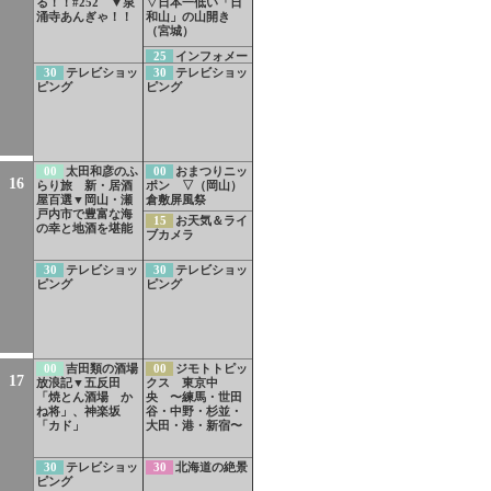
る！！#252 ▼泉
▽日本一低い「日
涌寺あんぎゃ！！
和山」の山開き
（宮城）
25
インフォメー
ション
30
テレビショッ
30
テレビショッ
ピング
ピング
00
太田和彦のふ
00
おまつりニッ
16
らり旅 新・居酒
ポン ▽（岡山）
屋百選▼岡山・瀬
倉敷屏風祭
戸内市で豊富な海
15
お天気＆ライ
の幸と地酒を堪能
ブカメラ
30
テレビショッ
30
テレビショッ
ピング
ピング
00
吉田類の酒場
00
ジモトトピッ
17
放浪記▼五反田
クス 東京中
「焼とん酒場 か
央 〜練馬・世田
ね将」、神楽坂
谷・中野・杉並・
「カド」
大田・港・新宿〜
30
テレビショッ
30
北海道の絶景
ピング