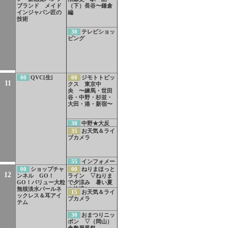
ブランド メイド
（下）長谷〜鎌倉
インジャパン匠の
編
技術
30
テレビショッ
ピング
00
QVC[生]
00
ジモトトピッ
11
クス 東京中
央 〜練馬・世田
谷・中野・杉並・
大田・港・新宿〜
30
中野★大反
響 訓練に未就学
35
お天気＆ライ
児親子1000人なぜ
ブカメラ
集まる こちらJ：
CОМ安心安全課
55
インフォメー
ション
00
ショップチャ
00
ねりまほっと
12
ンネル GO！
ライン ▽ねりま
GO！バリュー大粒
で夕涼み 暑い夏
無核淡水パールネ
を快適に
15
お天気＆ライ
ックレス＆耳アイ
ブカメラ
テム
30
おまつりニッ
ポン ▽（岡山）
倉敷屏風祭