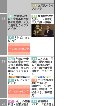
45
お天気＆ライ
ブカメラ
00
投資家が注
00
泉秀樹の歴史
18
目！京都不動産投
を歩く ▼お市と
資の最前線／大人
三人の娘（後編）
の趣味とライフス
タイル
30
テレビショッ
ピング
00
5年前の一歩
00
ふくあじ ▽
19
が未来を変えた〜
横浜で愛され続け
夫婦不動産投資成
る「鶏の丸揚げ」
功の軌跡／大人の
／茅ヶ崎で町中華
趣味とライフスタ
自慢の「チャーハ
イル
ン」
30
テレビショッ
30
中山秀征の有
ピング
楽町で逢いま
SHOW♪ ▽川中
美幸、村木弾、門
松みゆき、藤崎詩
乃
00
わたしの芸術
00
壮観劇場
20
劇場▼台東区朝倉
▽#53 「玄界灘と