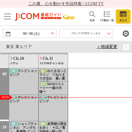
この夏、心を動かす作品特集 | J:COM TV
00
テレビショッ
00
壮観劇場
08
検索
CS番組一覧
番組表
ピング
▽#53 「玄界灘と
神秘の洞窟」
08
/
08
(土)
Jテレ/J:COMチャンネル
30
テレビショッ
30
テレビショッ
東京 東エリア
＞地域変更
ピング
ピング
Ch.10
Ch.11
J:テレ
J:COMチャンネル
00
テレビショッ
00
ねりまほっと
09
ピング
ライン ▽ねりま
で夕涼み 暑い夏
を快適に
15
MOKUスト
ーリー〜森の木
憶〜
NOW
30
テレビショッ
30
テレビショッ
ピング
ピング
00
ショップチャ
00
泉秀樹の歴史
10
ンネル アンダモ
を歩く ▼江ノ電
ン 新感覚パンツ
沿線史一駅一話