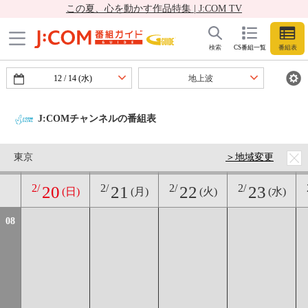
この夏、心を動かす作品特集 | J:COM TV
検索
CS番組一覧
番組表
12
/
14
(水)
地上波
07
J:COMチャンネル
の番組表
東京
＞地域変更
2/
2/
2/
2/
20
21
22
23
(日)
(月)
(火)
(水)
08